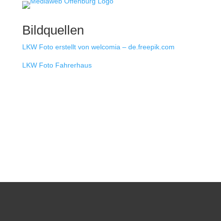
Bildquellen
LKW Foto erstellt von welcomia – de.freepik.com
LKW Foto Fahrerhaus
Ihr Transportunternehmen aus Freiburg. Wir fahren
deutschlandweit und kümmern uns um Ihr Transportgut.
Schnell, sicher und zuverlässig ans Ziel mit König